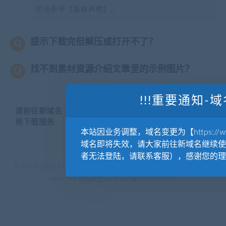
明请参考【
版权声明
】。
提示下载完但解压或打开不了？
找不到素材资源介绍文章里的示例图片？
!!!重要通知-域
请前往新域名【WWW.YUANKUSUCAI.COM】继续使
用下载服务
本站因业务调整，域名变更为【https://www.
域名即将失效，请大家前往新域名继续使
者无法登陆，请联系客服），感谢您的理
© 2019-2020 AKAILIB - VIP.源库素材网.CC & EveryOne. . All rights
reserved
源库教程网.
京ICP备19029570号