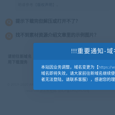
明请参考【
版权声明
】。
提示下载完但解压或打开不了？
找不到素材资源介绍文章里的示例图片？
!!!重要通知-域
请前往新域名【WWW.YUANKUSUCAI.COM】继续使
用下载服务
本站因业务调整，域名变更为【https://www.
域名即将失效，请大家前往新域名继续使
者无法登陆，请联系客服），感谢您的理
© 2019-2020 AKAILIB - VIP.源库素材网.CC & EveryOne. . All rights
reserved
源库教程网.
京ICP备19029570号