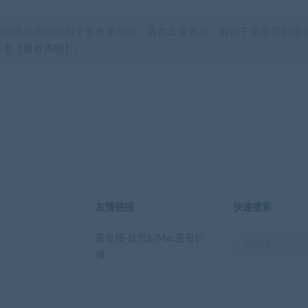
提供资源均只能用于参考学习用，请勿直接商用。若由于商用引起版
参考【
版权声明
】。
？
友情链接
快速搜索
麦氪搜-让您的Mac更有价
值