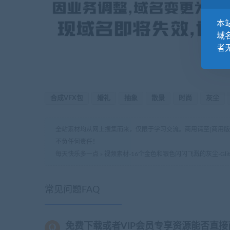
本站
域
者
合成VFX包
婚礼
抽象
散景
时尚
灰尘
全站素材均从网上搜集而来，仅限于学习交流。商用请至[商用
不负任何责任！
每天快乐多一点
»
视频素材-16个金色和银色闪闪飞溅的灰尘-Glitt
常见问题FAQ
免费下载或者VIP会员专享资源能否直接