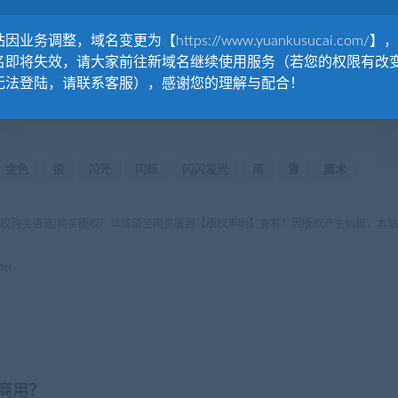
因业务调整，域名变更为【https://www.yuankusucai.com/】
名即将失效，请大家前往新域名继续使用服务（若您的权限有改
无法登陆，请联系客服），感谢您的理解与配合！
金色
银
闪光
闪烁
闪闪发光
雨
雪
魔术
版权购买通道]购买版权！详情请至网页底部【版权声明】查看！因版权产生纠纷，本站
er
商用？