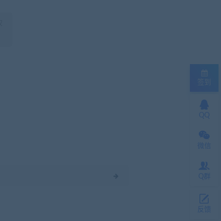
权
签到
QQ
微信
Q群
反馈