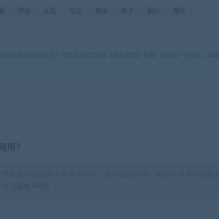
漏
浮动
火花
灰尘
粉末
粒子
胶片
薄片
版权购买通道]购买版权！详情请至网页底部【版权声明】查看！因版权产生纠纷，本站
商用？
提供资源均只能用于参考学习用，请勿直接商用。若由于商用引起版
参考【
版权声明
】。