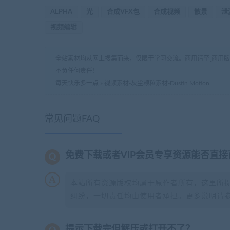
ALPHA
光
合成VFX包
合成视频
散景
泄
视频编辑
全站素材均从网上搜集而来，仅限于学习交流。商用请至[商用
不负任何责任！
每天快乐多一点
»
视频素材-灰尘颗粒素材-Dustin Motion
常见问题FAQ
免费下载或者VIP会员专享资源能否直接
本站所有资源版权均属于原作者所有，这里所
纠纷，一切责任均由使用者承担。更多说明请
提示下载完但解压或打开不了？