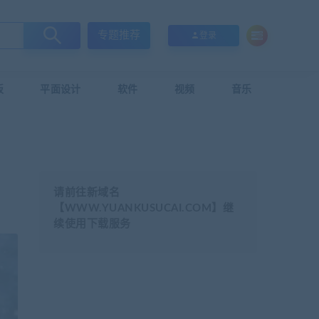
专题推荐
登录
板
平面设计
软件
视频
音乐
请前往新域名
【WWW.YUANKUSUCAI.COM】继
续使用下载服务