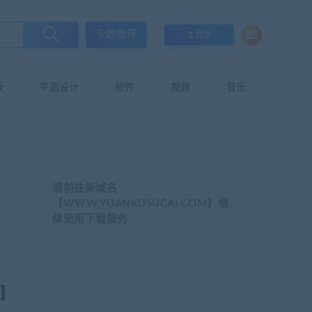
专题推荐
登录
板
平面设计
软件
视频
音乐
请前往新域名
【WWW.YUANKUSUCAI.COM】继
续使用下载服务