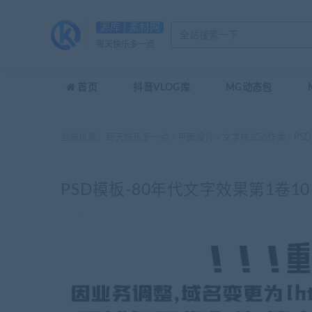
源库 | 素材网
每天快乐多一点
首页
抖音VLOG库
MG动态包
当前位置：
每天快乐多一点
平面设计
文字样式动作类
PS
>
>
>
PSD模板-80年代文字效果第1卷10