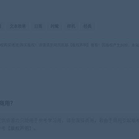
旧
文本效果
日落
时髦
样机
经典
版权购买通道]购买版权！详情请至网页底部【版权声明】查看！因版权产生纠纷，本站
商用？
提供资源均只能用于参考学习用，请勿直接商用。若由于商用引起版
参考【
版权声明
】。