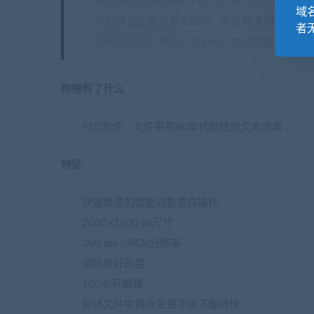
80s classic样式应用于您的文本。您可
域
欢的样式的智能对象即可。制作精美的海报或传单，f
者
年代的风格。带回只有VHS，视频游戏，金属
你得到了什么
PSD文件，文件带有80年代酷炫的文本效果
特征
快速简便的智能对象更换操作
2000×1500 px尺寸
300 dpi / RGB分辨率
组织良好的层
100％可编辑
自述文件中包含免费字体下载链接