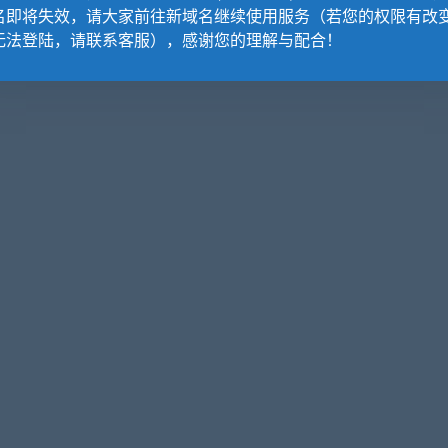
以在简单的文字，形状和矢量徽标上使用它。您只需要将它们替换为您喜
名即将失效，请大家前往新域名继续使用服务（若您的权限有改
acebook封面，杂志标题或网站横幅，并赋予他们rad 1980
无法登陆，请联系客服），感谢您的理解与配合！
和铬，合成器，太阳和手掌才能给人的独特的复古风！