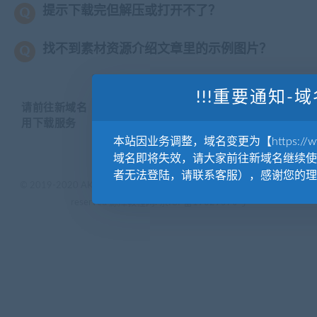
提示下载完但解压或打开不了？
找不到素材资源介绍文章里的示例图片？
!!!重要通知-域
请前往新域名【WWW.YUANKUSUCAI.COM】继续使
用下载服务
本站因业务调整，域名变更为【https://www.
域名即将失效，请大家前往新域名继续使
者无法登陆，请联系客服），感谢您的理
© 2019-2020 AKAILIB - VIP.源库素材网.CC & EveryOne. . All rights
reserved
源库教程网.
京ICP备19029570号