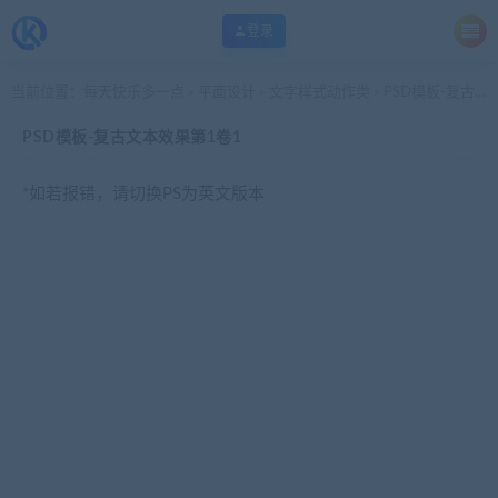
登录
当前位置：
每天快乐多一点
平面设计
文字样式动作类
PSD模板-复古文本效果第1卷1
>
>
>
PSD模板-复古文本效果第1卷1
*如若报错，请切换PS为英文版本