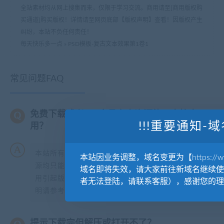
全站素材均从网上搜集而来，仅限于学习交流。商用请至[商用版权购
买通道]购买版权！详情请至网页底部【版权声明】查看！因版权产生
纠纷，本站不负任何责任！
每天快乐多一点
»
PSD模板-复古文本效果第1卷1
常见问题FAQ
免费下载或者VIP会员专享资源能否直接商
!!!重要通知-域
用？
本站所有资源版权均属于原作者所有，这里所提供资
本站因业务调整，域名变更为【https://www.
源均只能用于参考学习用，请勿直接商用。若由于商
域名即将失效，请大家前往新域名继续使
用引起版权纠纷，一切责任均由使用者承担。更多说
者无法登陆，请联系客服），感谢您的理
明请参考【
版权声明
】。
提示下载完但解压或打开不了？