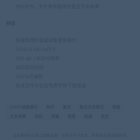
PSD文件，文件带有酷炫的复古文本效果
特征
快速简便的智能对象更换操作
2000×1500 px尺寸
300 dpi / RGB分辨率
组织良好的层
100％可编辑
自述文件中包含免费字体下载链接
LOGO动画展示
刻字
复古
复古文字样式
排版
文本效果
样机
浮雕
类型
经典
老式
全站素材均从网上搜集而来，仅限于学习交流。商用请至[商用版权购