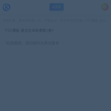
登录
当前位置：
每天快乐多一点
平面设计
文字样式动作类
PSD模板-复古文本效果第2卷9
>
>
>
PSD模板-复古文本效果第2卷9
*如若报错，请切换PS为英文版本