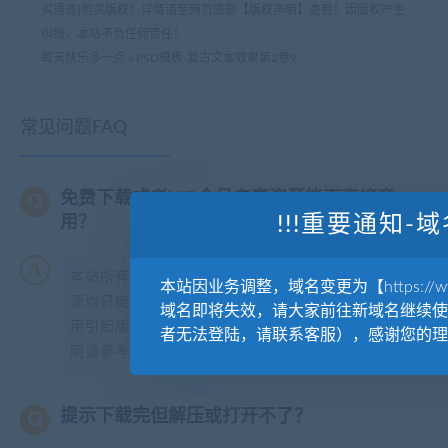
买通道]购买版权！详情请至网页底部【版权声明】查看！因版权产生
纠纷，本站不负任何责任！
每天快乐多一点
»
PSD模板-复古文本效果第2卷9
常见问题FAQ
免费下载或者VIP会员专享资源能否直接商
!!!重要通知-域
用？
本站所有资源版权均属于原作者所有，这里所提供资
本站因业务调整，域名变更为【https://www.
源均只能用于参考学习用，请勿直接商用。若由于商
域名即将失效，请大家前往新域名继续使
用引起版权纠纷，一切责任均由使用者承担。更多说
者无法登陆，请联系客服），感谢您的理
明请参考【
版权声明
】。
提示下载完但解压或打开不了？