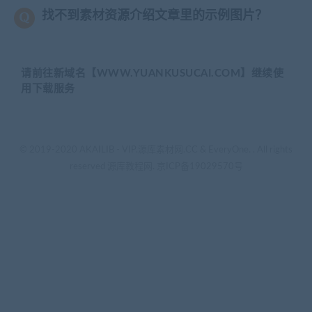
找不到素材资源介绍文章里的示例图片？
请前往新域名【WWW.YUANKUSUCAI.COM】继续使
用下载服务
© 2019-2020 AKAILIB - VIP.源库素材网.CC & EveryOne. . All rights
reserved
源库教程网.
京ICP备19029570号