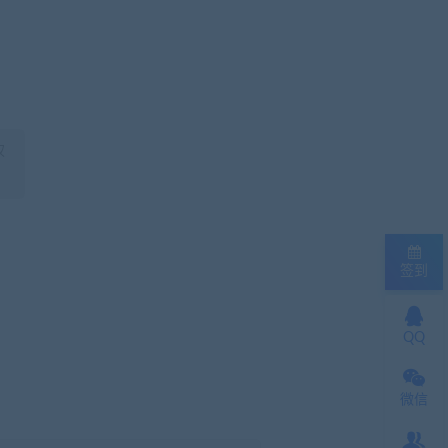
权
签到
QQ
微信