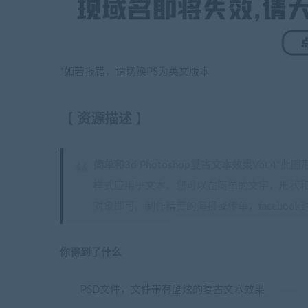
*如若报错，请切换PS为英文版本
【
资源描述
】
简单和3d Photoshop复古文本效果Vol.4”
此图
样式应用于文本。您可以在简单的文字，形状
对象即可。制作精美的海报或传单，facebo
你得到了什么
PSD文件，文件带有酷炫的复古文本效果