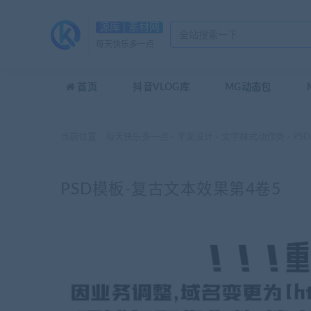
源库 | 素材网
每天快乐多一点
首页
抖音VLOG库
MG动态包
当前位置：
每天快乐多一点
平面设计
文字样式动作类
PS
>
>
>
PSD模板-复古文本效果第4卷5