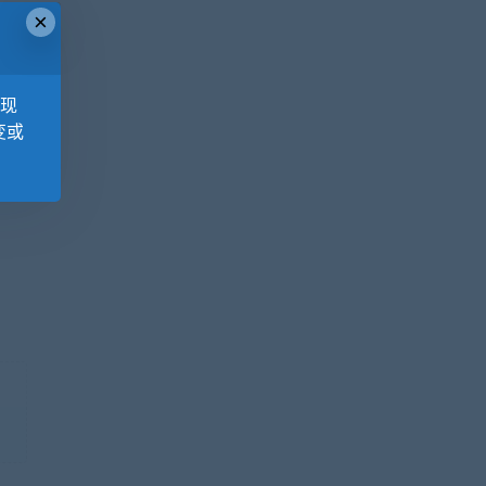
×
，现
变或