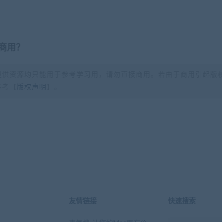
商用？
提供资源均只能用于参考学习用，请勿直接商用。若由于商用引起版
参考【
版权声明
】。
？
友情链接
快速搜索