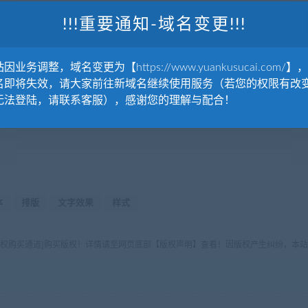
!!!重要通知-域名变更!!!
因业务调整，域名变更为【https://www.yuankusucai.com/】
名即将失效，请大家前往新域名继续使用服务（若您的权限有改
无法登陆，请联系客服），感谢您的理解与配合！
体
排版
文字效果
样式
版权购买通道]购买版权！详情请至网页底部【版权声明】查看！因版权产生纠纷，本站