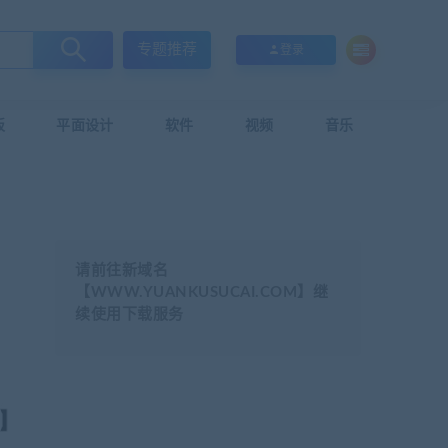
专题推荐
登录
板
平面设计
软件
视频
音乐
请前往新域名
【WWW.YUANKUSUCAI.COM】继
续使用下载服务