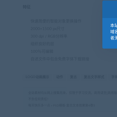
特征
快速简便的智能对象更换操作
本站
2000×1500 px尺寸
域
300 dpi / RGB分辨率
者
组织良好的层
100％可编辑
自述文件中包含免费字体下载链接
LOGO动画展示
动作
复古
复古文字样式
字
全站素材均从网上搜集而来，仅限于学习交流。商用请至[商用
不负任何责任！
每天快乐多一点
»
PSD模板-复古文本效果第4卷5