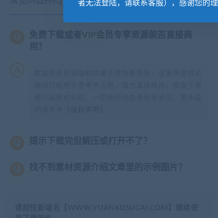
常见问题FAQ
者无法登陆，请联系客服），感谢您的理
免费下载或者VIP会员专享资源能否直接商
用？
本站所有资源版权均属于原作者所有，这里所提供资
源均只能用于参考学习用，请勿直接商用。若由于商
用引起版权纠纷，一切责任均由使用者承担。更多说
明请参考【
版权声明
】。
提示下载完但解压或打开不了？
找不到素材资源介绍文章里的示例图片？
请前往新域名【WWW.YUANKUSUCAI.COM】继续使