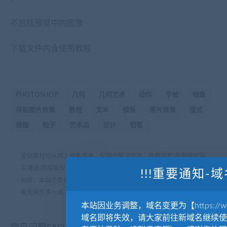
不包括预览中的图像
下载文件内含使用教程
PHOTOSHOP
几何
几何艺术
动作
手绘
抽象
拼贴图片效果
教程
文本
模板
照片效果
版式
画图
粒子
艺术品
设计
铅笔
全站素材均从网上搜集而来，仅限于学习交流。商用请至[商用版权购
买通道]购买版权！详情请至网页底部【版权声明】查看！因版权产生
!!!重要通知-域
纠纷，本站不负任何责任！
每天快乐多一点
»
PS动作-几何Geometric Photoshop Action
本站因业务调整，域名变更为【https://www.
域名即将失效，请大家前往新域名继续使