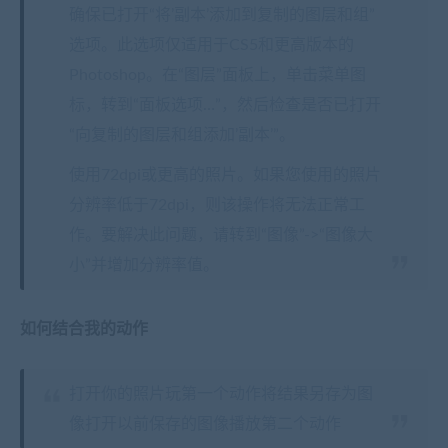
确保已打开“将’副本’添加到复制的图层和组”
选项。此选项仅适用于CS5和更高版本的
Photoshop。在“图层”面板上，单击菜单图
标，转到“面板选项…”，然后检查是否已打开
“向复制的图层和组添加’副本’”。
使用72dpi或更高的照片。如果您使用的照片
分辨率低于72dpi，则该操作将无法正常工
作。要解决此问题，请转到“图像”->“图像大
小”并增加分辨率值。
如何结合我的动作
打开你的照片玩第一个动作将结果另存为图
像打开以前保存的图像播放第二个动作