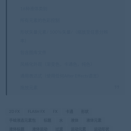
16种液体类别
所有元素的色彩控制
形状矢量元素/ 100％矢量/（缩放至任意分辨
率）
包含图库文件
风格化外观（渐变色，卡通色，纯色）
通用表达式（使用任何After Effects语言）
拖放元素
2D FX
FLASH FX
FX
卡通
形状
手绘液态元素包
标题
水
液体
液体元素
液体标题
液体运动
过渡
运动元素
运动形状