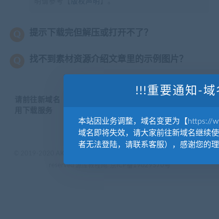
明请参考【
版权声明
】。
提示下载完但解压或打开不了？
找不到素材资源介绍文章里的示例图片？
!!!重要通知-域
请前往新域名【WWW.YUANKUSUCAI.COM】继续使
用下载服务
本站因业务调整，域名变更为【https://www.
域名即将失效，请大家前往新域名继续使
者无法登陆，请联系客服），感谢您的理
© 2019-2020 AKAILIB - VIP.源库素材网.CC & EveryOne. . All rights
reserved
源库教程网.
京ICP备19029570号