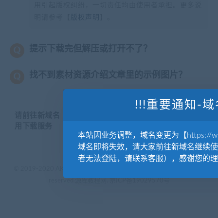
用引起版权纠纷，一切责任均由使用者承担。更多说
明请参考【
版权声明
】。
提示下载完但解压或打开不了？
找不到素材资源介绍文章里的示例图片？
!!!重要通知-域
请前往新域名【WWW.YUANKUSUCAI.COM】继续使
用下载服务
本站因业务调整，域名变更为【https://www.
域名即将失效，请大家前往新域名继续使
者无法登陆，请联系客服），感谢您的理
© 2019-2020 AKAILIB - VIP.源库素材网.CC & EveryOne. . All rights
reserved
源库教程网.
京ICP备19029570号