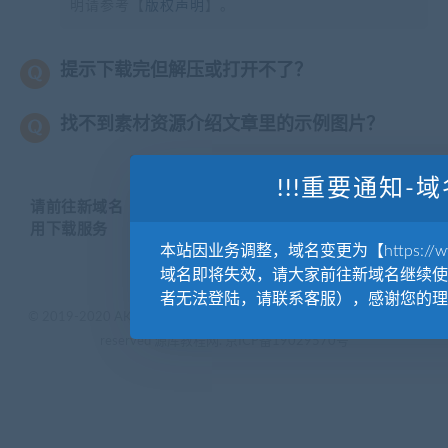
明请参考【
版权声明
】。
提示下载完但解压或打开不了？
找不到素材资源介绍文章里的示例图片？
!!!重要通知-域
请前往新域名【WWW.YUANKUSUCAI.COM】继续使
用下载服务
本站因业务调整，域名变更为【https://www.
域名即将失效，请大家前往新域名继续使
者无法登陆，请联系客服），感谢您的理
© 2019-2020 AKAILIB - VIP.源库素材网.CC & EveryOne. . All rights
reserved
源库教程网.
京ICP备19029570号