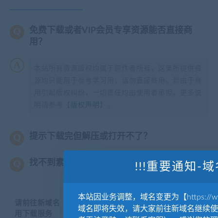
免费下载或者VIP会员专享资源能否直接商
用？
本站所有资源版权均属于原作者所有，这里所提供资
源均只能用于参考学习用，请勿直接商用。若由于商
用引起版权纠纷，一切责任均由使用者承担。更多说
明请参考【
版权声明
】。
提示下载完但解压或打开不了？
找不到素材资源介绍文章里的示例图片？
!!!重要通知-域
本站因业务调整，域名变更为【https://www.
请前往新域名【WWW.YUANKUSUCAI.COM】继续使
域名即将失效，请大家前往新域名继续使
用下载服务