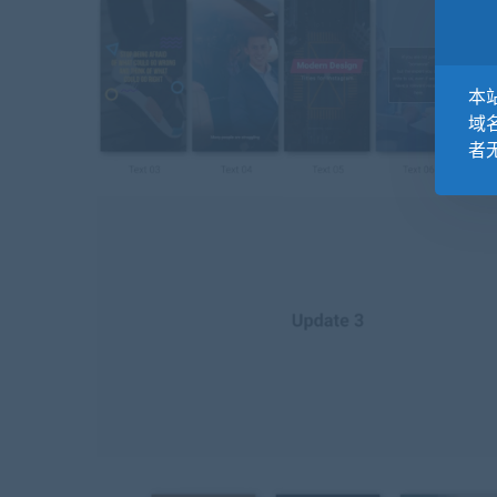
本站
域
者