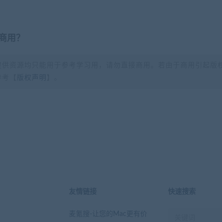
商用？
提供资源均只能用于参考学习用，请勿直接商用。若由于商用引起版
参考【
版权声明
】。
？
友情链接
快速搜索
麦氪搜-让您的Mac更有价