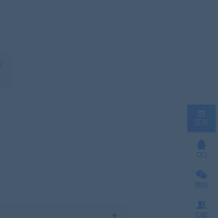
权
签到
QQ
微信
Q群