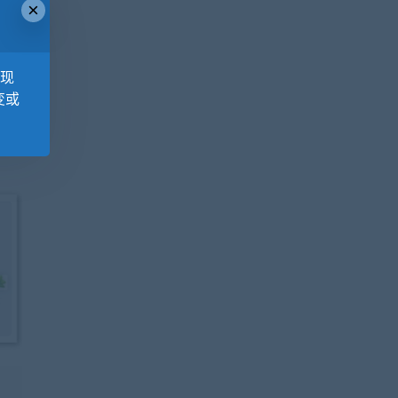
×
，现
变或