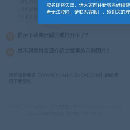
源均只能用于参考学习用，请勿直接商用。若由于商
域名即将失效，请大家前往新域名继续使
用引起版权纠纷，一切责任均由使用者承担。更多说
者无法登陆，请联系客服），感谢您的理
明请参考【
版权声明
】。
提示下载完但解压或打开不了？
找不到素材资源介绍文章里的示例图片？
请前往新域名【WWW.YUANKUSUCAI.COM】继续使
用下载服务
© 2019-2020 AKAILIB - VIP.源库素材网.CC & EveryOne. . All rights
reserved
源库教程网.
京ICP备19029570号