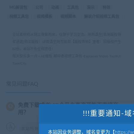
MG解说包
公司
动画
工具包
演示
特效
视频工具包
视频模板
视频脚本
解说介绍视频工具包
全站素材均从网上搜集而来，仅限于学习交流。商用请至[商用版权购
买通道]购买版权！详情请至网页底部【版权声明】查看！因版权产生
纠纷，本站不负任何责任！
每天快乐多一点
»
AE模板-解释者视频工具包-Explainer Video ToolKit
ToonCity
常见问题FAQ
免费下载或者VIP会员专享资源能否直接商
用？
!!!重要通知-域
本站所有资源版权均属于原作者所有，这里所提供资
本站因业务调整，域名变更为【https://www.