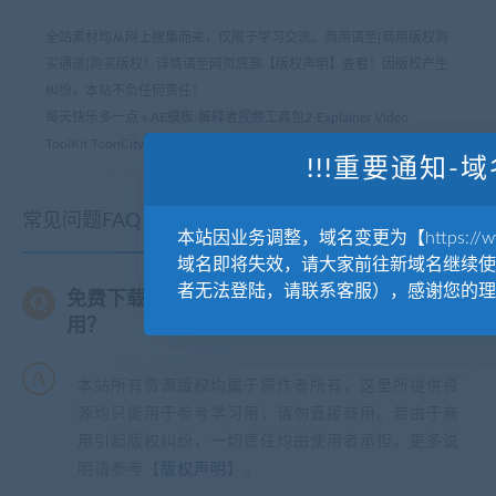
全站素材均从网上搜集而来，仅限于学习交流。商用请至[商用版权购
买通道]购买版权！详情请至网页底部【版权声明】查看！因版权产生
纠纷，本站不负任何责任！
每天快乐多一点
»
AE模板-解释者视频工具包2-Explainer Video
ToolKit ToonCity 2
!!!重要通知-域
常见问题FAQ
本站因业务调整，域名变更为【https://www.
域名即将失效，请大家前往新域名继续使
者无法登陆，请联系客服），感谢您的理
免费下载或者VIP会员专享资源能否直接商
用？
本站所有资源版权均属于原作者所有，这里所提供资
源均只能用于参考学习用，请勿直接商用。若由于商
用引起版权纠纷，一切责任均由使用者承担。更多说
明请参考【
版权声明
】。