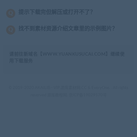
提示下载完但解压或打开不了？
找不到素材资源介绍文章里的示例图片？
请前往新域名【WWW.YUANKUSUCAI.COM】继续使
用下载服务
© 2019-2020 AKAILIB - VIP.源库素材网.CC & EveryOne. . All rights
reserved
源库教程网.
京ICP备19029570号