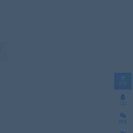
权
签到
QQ
微信