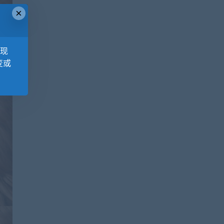
×
，现
变或