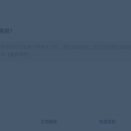
商用？
提供资源均只能用于参考学习用，请勿直接商用。若由于商用引起版
参考【
版权声明
】。
？
友情链接
快速搜索