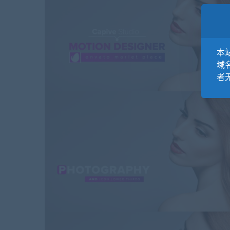
本站
域
者