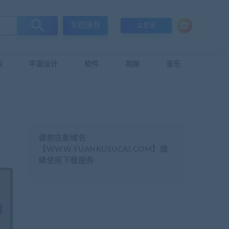
专题推荐
登录
板
平面设计
软件
视频
音乐
请前往新域名
【WWW.YUANKUSUCAI.COM】继
续使用下载服务