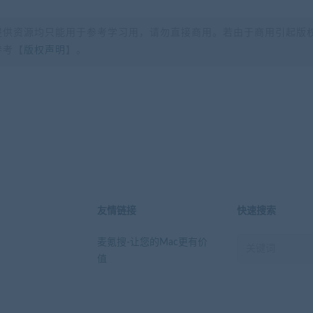
提供资源均只能用于参考学习用，请勿直接商用。若由于商用引起版
参考【
版权声明
】。
？
友情链接
快速搜索
麦氪搜-让您的Mac更有价
值