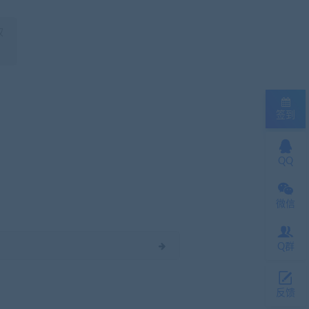
权
签到
QQ
微信
Q群
反馈