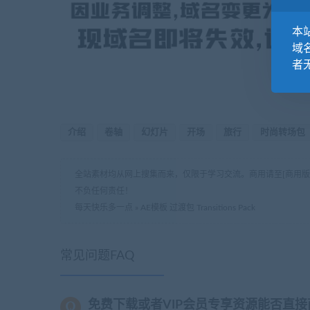
本站
域
者
介绍
卷轴
幻灯片
开场
旅行
时尚转场包
全站素材均从网上搜集而来，仅限于学习交流。商用请至[商用
不负任何责任！
每天快乐多一点
»
AE模板 过渡包 Transitions Pack
常见问题FAQ
免费下载或者VIP会员专享资源能否直接