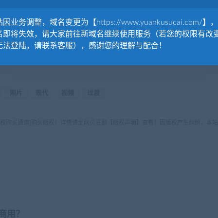
因业务调整，域名变更为【https://www.yuankusucai.com/】
名即将失效，请大家前往新域名继续使用服务（若您的权限有改
无法登陆，请联系客服），感谢您的理解与配合！
照片
现代
视频
过渡
版权购买通道]购买版权！详情请至网页底部【版权声明】查看！因版权产生纠纷，本站
商用？