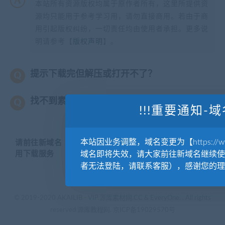
本站所有资源版权均属于原作者所有，这里所提供资
源均只能用于参考学习用，请勿直接商用。若由于商
用引起版权纠纷，一切责任均由使用者承担。更多说
明请参考【
版权声明
】。
提示下载完但解压或打开不了？
找不到素材资源介绍文章里的示例图片？
!!!重要通知-域
本站因业务调整，域名变更为【https://www.
请前往新域名【WWW.YUANKUSUCAI.COM】继续使
用下载服务
域名即将失效，请大家前往新域名继续使
者无法登陆，请联系客服），感谢您的理
© 2019-2020 AKAILIB - VIP.源库素材网.CC & EveryOne. . All rights
reserved
源库教程网.
京ICP备19029570号