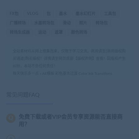
FX包
VLOG
包
墨水
墨水幻灯片
工具包
广播转场
水墨转场包
滑动
照片
转场包
转场生成器
运动
遮罩
颜色转场
全站素材均从网上搜集而来，仅限于学习交流。商用请至[商用版权购
买通道]购买版权！详情请至网页底部【版权声明】查看！因版权产生
纠纷，本站不负任何责任！
每天快乐多一点
»
AE模板 彩色墨水过渡 Color Ink Transitions
常见问题FAQ
免费下载或者VIP会员专享资源能否直接商
用？