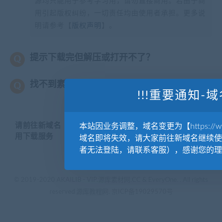
源均只能用于参考学习用，请勿直接商用。若由于商
用引起版权纠纷，一切责任均由使用者承担。更多说
明请参考【
版权声明
】。
提示下载完但解压或打开不了？
找不到素材资源介绍文章里的示例图片？
!!!重要通知-域
请前往新域名【WWW.YUANKUSUCAI.COM】继续使
本站因业务调整，域名变更为【https://www.
用下载服务
域名即将失效，请大家前往新域名继续使
者无法登陆，请联系客服），感谢您的理
© 2019-2020 AKAILIB - VIP.源库素材网.CC & EveryOne. . All rights
reserved
源库教程网.
京ICP备19029570号