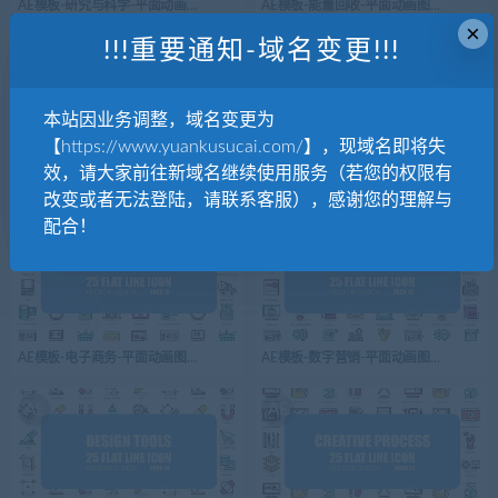
AE模板-研究与科学-平面动画图标-Research And Science – Flat Animation Icons
AE模板-能量回收-平面动画图标-Recycling Energ
×
!!!重要通知-域名变更!!!
AE
AE
本站因业务调整，域名变更为
【https://www.yuankusucai.com/】，现域名即将失
效，请大家前往新域名继续使用服务（若您的权限有
AE模板-医疗保健-平面动画图标-Medicine And Healthcare – Flat Animation Icons
AE模板-生态能源-平面动画图标-Eco Energy – F
改变或者无法登陆，请联系客服），感谢您的理解与
配合！
AE
AE
AE模板-电子商务-平面动画图标-E-Commerce – Flat Animation Icons
AE模板-数字营销-平面动画图标-Digital Marketi
AE
AE