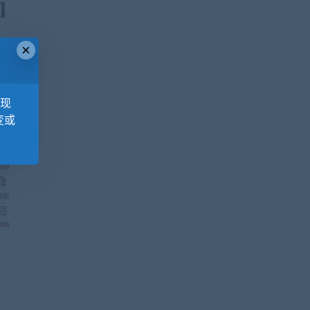
×
，现
变或