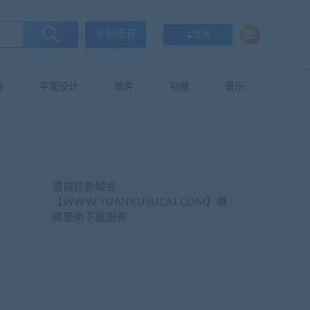
专题推荐
登录
板
平面设计
软件
视频
音乐
请前往新域名
【WWW.YUANKUSUCAI.COM】继
续使用下载服务