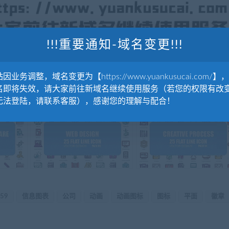
!!!重要通知-域名变更!!!
因业务调整，域名变更为【https://www.yuankusucai.com/】
名即将失效，请大家前往新域名继续使用服务（若您的权限有改
点击更多同源
无法登陆，请联系客服），感谢您的理解与配合！
059
信息图表
公司
动画
动画图标
图标
平面
徽章