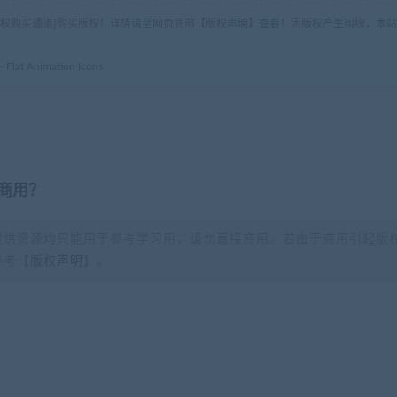
版权购买通道]购买版权！详情请至网页底部【版权声明】查看！因版权产生纠纷，本站
t Animation Icons
商用？
提供资源均只能用于参考学习用，请勿直接商用。若由于商用引起版
参考【
版权声明
】。
？