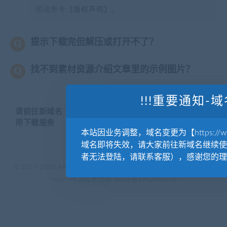
明请参考【
版权声明
】。
提示下载完但解压或打开不了？
找不到素材资源介绍文章里的示例图片？
!!!重要通知-域
请前往新域名【WWW.YUANKUSUCAI.COM】继续使
用下载服务
本站因业务调整，域名变更为【https://www.
域名即将失效，请大家前往新域名继续使
者无法登陆，请联系客服），感谢您的理
© 2019-2020 AKAILIB - VIP.源库素材网.CC & EveryOne. . All rights
reserved
源库教程网.
京ICP备19029570号