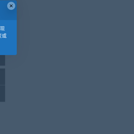
×
，现
变或