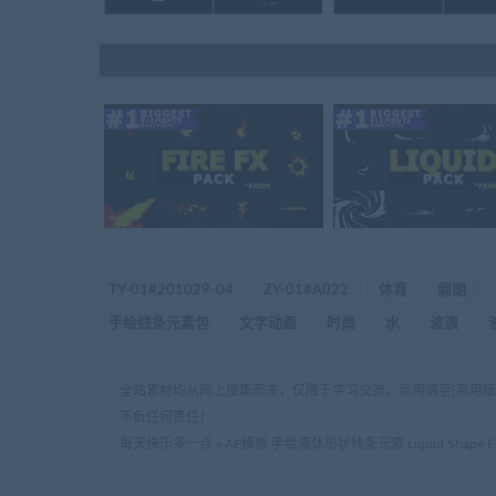
TY-01#201029-04
ZY-01#A022
体育
假期
手绘线条元素包
文字动画
时尚
水
波浪
全站素材均从网上搜集而来，仅限于学习交流。商用请至[商用
不负任何责任！
每天快乐多一点
»
AE模板 手绘液体形状线条元素 Liquid Shape Element