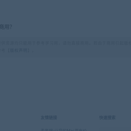
商用？
提供资源均只能用于参考学习用，请勿直接商用。若由于商用引起版
参考【
版权声明
】。
？
友情链接
快速搜索
麦氪搜-让您的Mac更有价