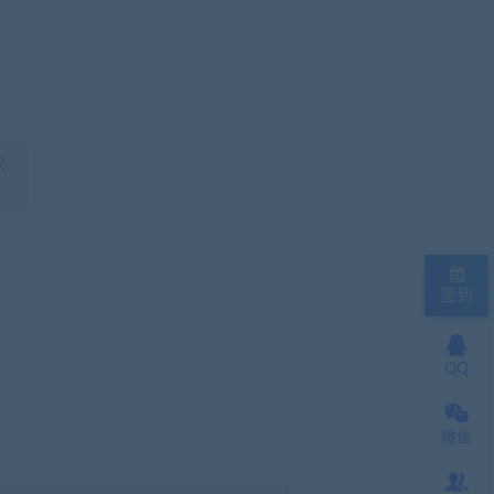
权
签到
QQ
微信