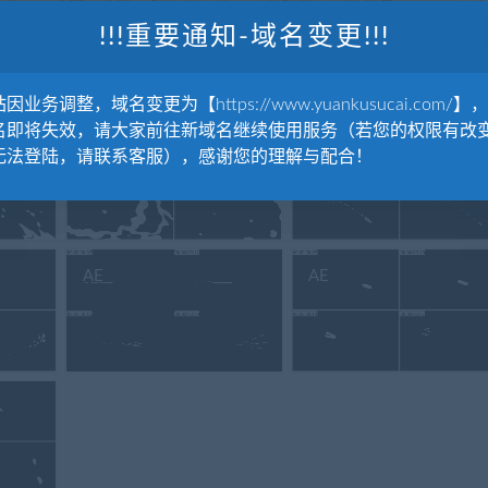
音效果。这些令人敬畏的卡通元素会让您的观众惊叹不已。
!!!重要通知-域名变更!!!
子源列表
因业务调整，域名变更为【https://www.yuankusucai.com/】
名即将失效，请大家前往新域名继续使用服务（若您的权限有改
AE
AE
无法登陆，请联系客服），感谢您的理解与配合！
AE
AE