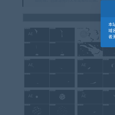
蹈剪辑，创建漂亮的文本或徽标动画。包括声
本站
域
AE
AE
者
AE
AE
AE
AE