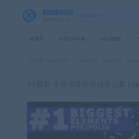
源库 | 素材网
每天快乐多一点
首页
抖音VLOG库
MG动态包
当前位置：
每天快乐多一点
MG动态包
手绘元素包
AE模板 手
>
>
>
AE模板 手绘液体形状线条元素 Liquid Sha