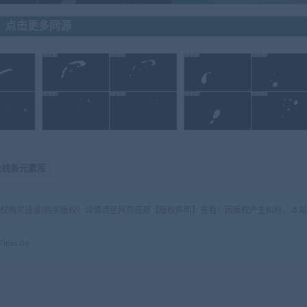
点击更多同源
绘线条元素库
版权购买通道]购买版权！详情请至网页底部【版权声明】查看！因版权产生纠纷，本站
tles 06