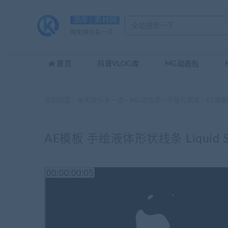
源库 | 素材网
每天快乐多一点
首页
抖音VLOG库
MG动态包
当前位置：
每天快乐多一点
MG动态库
手绘元素库
AE模板 手
>
>
>
AE模板 手绘液体形状线条 Liquid Shap