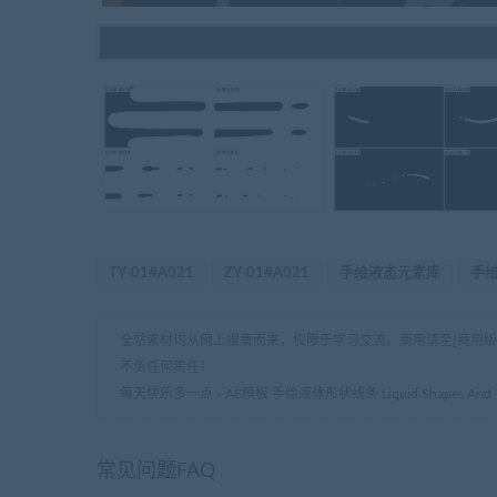
TY-01#A021
ZY-01#A021
手绘液态元素库
手
全站素材均从网上搜集而来，仅限于学习交流。商用请至[商用
不负任何责任！
每天快乐多一点
»
AE模板 手绘液体形状线条 Liquid Shapes And Ti
常见问题FAQ