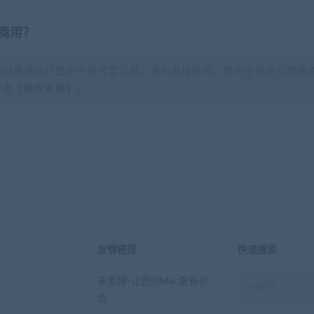
商用？
提供资源均只能用于参考学习用，请勿直接商用。若由于商用引起版
参考【
版权声明
】。
？
友情链接
快速搜索
麦氪搜-让您的Mac更有价
值