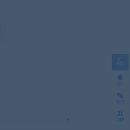
权
签到
QQ
微信
Q群