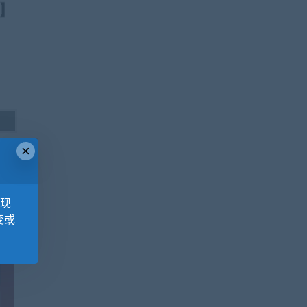
×
，现
变或