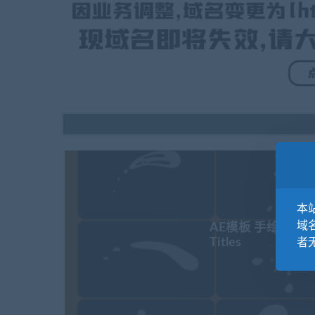
本站
域
AE模板 手绘液体形状线
Titles
者