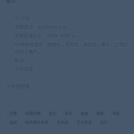
细节：
01 PSD
全图尺寸：3500×4000 px
形状区域大小：3000×3000 px
06种形状选项：椭圆形，正方形，多边形，菱形，三角形
和倒三角形。
RGB
分步指南
不包括图像
分散
创意效果
复古
多彩
抽象
摄影
电影
破碎
破碎图片效果
艺术性
艺术效果
设计