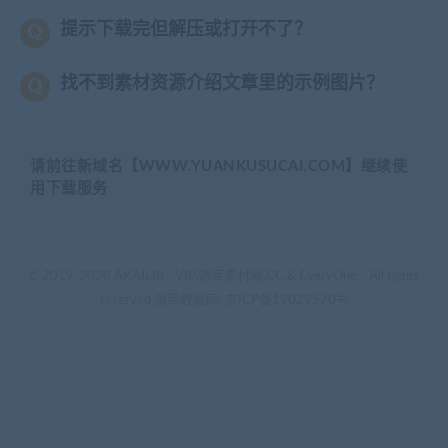
提示下载完但解压或打开不了？
找不到素材资源介绍文章里的示例图片？
请前往新域名【WWW.YUANKUSUCAI.COM】继续使
用下载服务
© 2019-2020 AKAILIB - VIP.源库素材网.CC & EveryOne. . All rights
reserved
源库教程网.
京ICP备19029570号