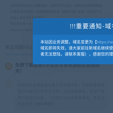
全站素材均从网上搜集而来，仅限于学习交流。商用请至[商用版权购
买通道]购买版权！详情请至网页底部【版权声明】查看！因版权产生
纠纷，本站不负任何责任！
每天快乐多一点
»
PSD模板-干扰-强烈失真Disturb – Intense
!!!重要通知-域
Distortion Effect Photo Template
本站因业务调整，域名变更为【https://www.
常见问题FAQ
域名即将失效，请大家前往新域名继续使
者无法登陆，请联系客服），感谢您的理
免费下载或者VIP会员专享资源能否直接商
用？
本站所有资源版权均属于原作者所有，这里所提供资
源均只能用于参考学习用，请勿直接商用。若由于商
用引起版权纠纷，一切责任均由使用者承担。更多说
明请参考【
版权声明
】。