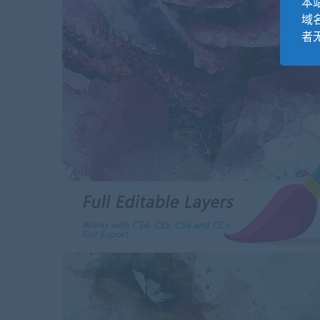
本站
域
者