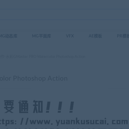
MG动态库
MG平面库
VFX
AE模板
PR模
-水彩GMaster PRO Watercolor Photoshop Action
or Photoshop Action