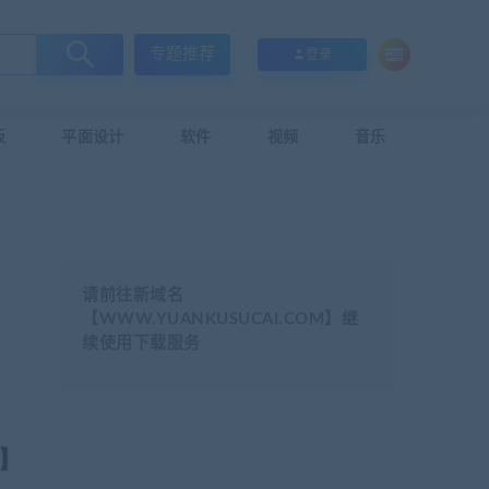
专题推荐
登录
板
平面设计
软件
视频
音乐
请前往新域名
【WWW.YUANKUSUCAI.COM】继
续使用下载服务