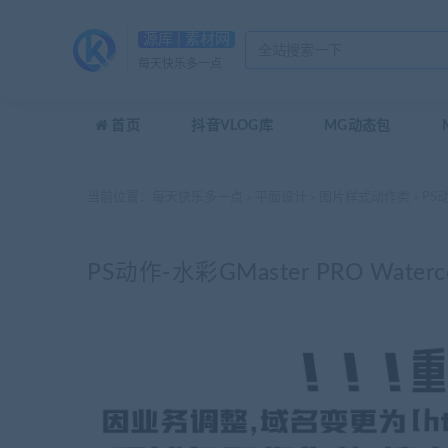
源库 | 素材网
每天快乐多一点
首页
抖音VLOG库
MG动态包
当前位置：
每天快乐多一点
平面设计
图片样式动作类
PS动作
>
>
>
PS动作-水彩GMaster PRO Watercol