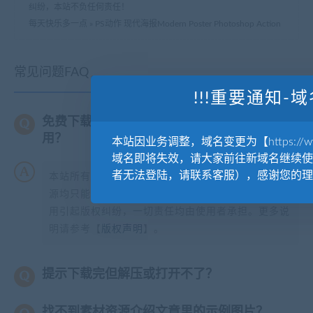
纠纷，本站不负任何责任！
每天快乐多一点
»
PS动作 现代海报Modern Poster Photoshop Action
常见问题FAQ
!!!重要通知-域
免费下载或者VIP会员专享资源能否直接商
用？
本站因业务调整，域名变更为【https://www.
域名即将失效，请大家前往新域名继续使
者无法登陆，请联系客服），感谢您的理
本站所有资源版权均属于原作者所有，这里所提供资
源均只能用于参考学习用，请勿直接商用。若由于商
用引起版权纠纷，一切责任均由使用者承担。更多说
明请参考【
版权声明
】。
提示下载完但解压或打开不了？
找不到素材资源介绍文章里的示例图片？