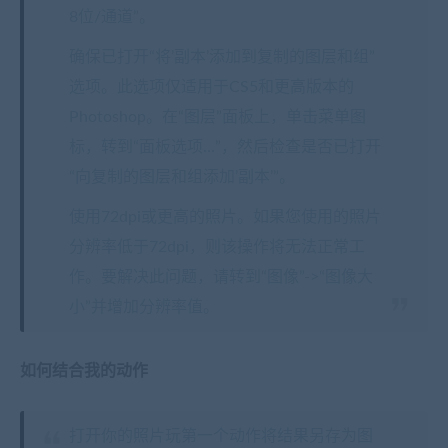
8位/通道”。
确保已打开“将’副本’添加到复制的图层和组”
选项。此选项仅适用于CS5和更高版本的
Photoshop。在“图层”面板上，单击菜单图
标，转到“面板选项…”，然后检查是否已打开
“向复制的图层和组添加’副本’”。
使用72dpi或更高的照片。如果您使用的照片
分辨率低于72dpi，则该操作将无法正常工
作。要解决此问题，请转到“图像”->“图像大
小”并增加分辨率值。
如何结合我的动作
打开你的照片玩第一个动作将结果另存为图