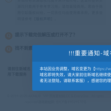
本站所有资源版权均属于原作者所有，这里所提供资
源均只能用于参考学习用，请勿直接商用。若由于商
用引起版权纠纷，一切责任均由使用者承担。更多说
明请参考【
版权声明
】。
提示下载完但解压或打开不了？
找不到素材资源介绍文章里的示例图片？
!!!重要通知-域
本站因业务调整，域名变更为【https://www.
请前往新域名【WWW.YUANKUSUCAI.COM】继续使
用下载服务
域名即将失效，请大家前往新域名继续使
者无法登陆，请联系客服），感谢您的理
© 2019-2020 AKAILIB - VIP.源库素材网.CC & EveryOne. . All rights
reserved
源库教程网.
京ICP备19029570号