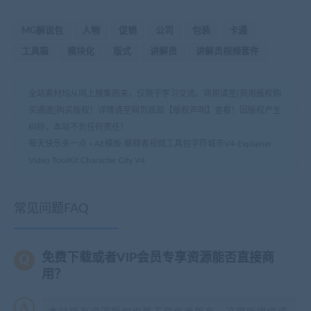
MG解说包
人物
促销
公司
包装
卡通
工具箱
模块化
版式
讲解员
讲解员视频套件
全站素材均从网上搜集而来，仅限于学习交流。商用请至[商用版权购
买通道]购买版权！详情请至网页底部【版权声明】查看！因版权产生
纠纷，本站不负任何责任！
每天快乐多一点
»
AE模板-解释者视频工具包字符城市V4-Explainer
Video ToolKit Character City V4
常见问题FAQ
免费下载或者VIP会员专享资源能否直接商
用？